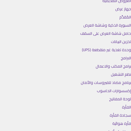
العروض التقديمية
جهاز عرض
المُقدِّم
السبورة الذكية وشاشة العرض
حامل شاشة العرض على السقف
تخزين البيانات
وحدة تغذية غير منقطعة (UPS)
البرامج
برامج المكتب والاعمال
نظم التشغيل
برنامج مضاد للفيروسات والأمان
إكسسوارات الحاسوب
لوحة المفاتيح
الفأرة
سجادة الفأرة
فأرة هوائية