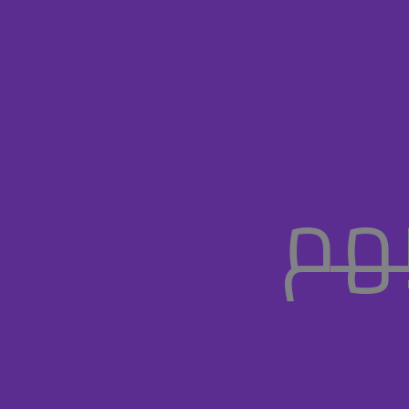
بهم
ديل
اتش بي