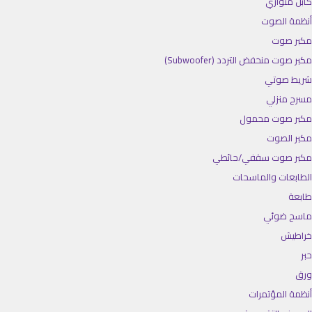
كابل متوازي
أنظمة الصوت
مكبر صوت
مكبر صوت منخفض التردد (Subwoofer)
شريط صوتي
مسرح منزلي
مكبر صوت محمول
مكبر الصوت
مكبر صوت سقفي/حائطي
الطابعات والماسحات
طابعة
ماسح ضوئي
خراطيش
حبر
ورق
أنظمة المؤتمرات