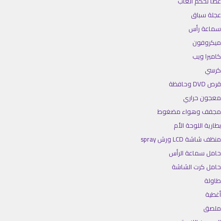
عصا تحكم ألعاب
عجلة سباق
سماعة رأس
ميكروفون
كاميرا ويب
كرسي
قرص DVD وحافظة
معجون حراري
مجفف وهواء مضغوط
بطارية اللوحة الأم
منظف شاشة LCD ورش spray
حامل سماعة الرأس
حامل كرت الشاشة
طاولة
أغطية
ملصق