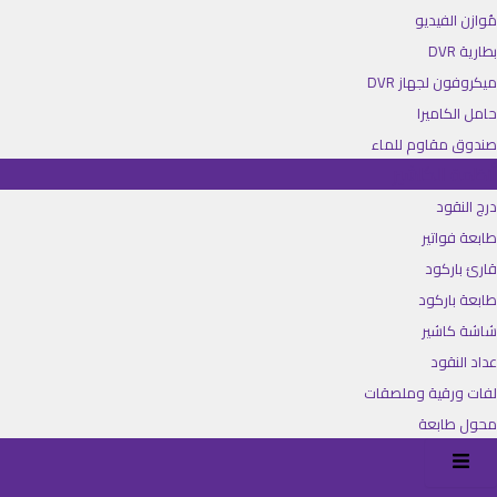
مُوازن الفيديو
بطارية DVR
ميكروفون لجهاز DVR
حامل الكاميرا
صندوق مقاوم للماء
أنظمة الكاشير
درج النقود
طابعة فواتير
قارئ باركود
طابعة باركود
شاشة كاشير
عداد النقود
لفات ورقية وملصقات
محول طابعة
Hamburger Toggle Menu