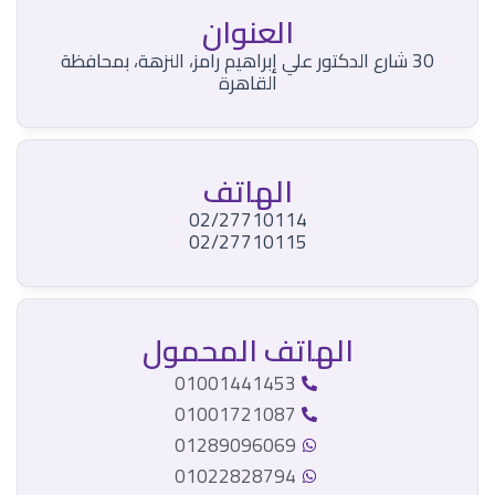
العنوان
30 شارع الدكتور علي إبراهيم رامز، النزهة، بمحافظة
القاهرة
الهاتف
02/27710114
02/27710115
الهاتف المحمول
01001441453
01001721087
01289096069
01022828794