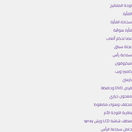
لوحة المفاتيح
الفأرة
سجادة الفأرة
فأرة هوائية
عصا تحكم ألعاب
عجلة سباق
سماعة رأس
ميكروفون
كاميرا ويب
كرسي
قرص DVD وحافظة
معجون حراري
مجفف وهواء مضغوط
بطارية اللوحة الأم
منظف شاشة LCD ورش spray
حامل سماعة الرأس